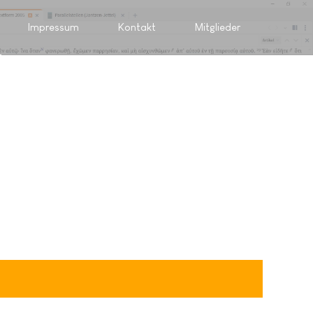
Impressum
Kontakt
Mitglieder