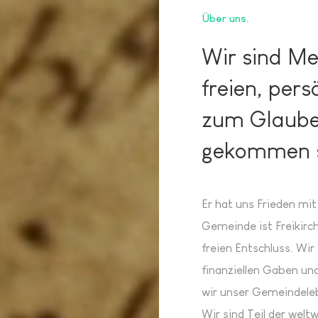
Über uns
Wir sind Me
freien, per
zum Glaube
gekommen s
Er hat uns Frieden mi
Gemeinde ist Freikirc
freien Entschluss. Wir
finanziellen Gaben un
wir unser Gemeindele
Wir sind Teil der wel