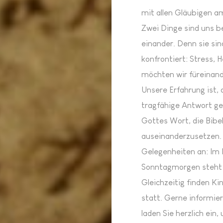
mit allen Gläubigen a
Zwei Dinge sind uns b
einander. Denn sie si
konfrontiert: Stress, 
möchten wir füreinande
Unsere Erfahrung ist,
tragfähige Antwort ge
Gottes Wort, die Bibel
auseinanderzusetzen. 
Gelegenheiten an: Im
Sonntagmorgen steht 
Gleichzeitig finden Ki
statt. Gerne informier
laden Sie herzlich ein,